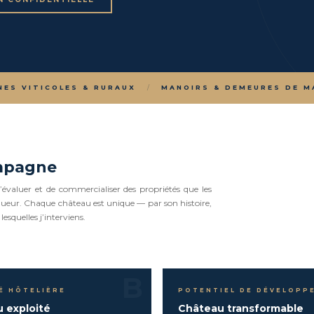
NES VITICOLES & RURAUX
/
MANOIRS & DEMEURES DE M
ompagne
évaluer et de commercialiser des propriétés que les
gueur. Chaque château est unique — par son histoire,
lesquelles j’interviens.
B
É HÔTELIÈRE
POTENTIEL DE DÉVELOPP
 exploité
Château transformable