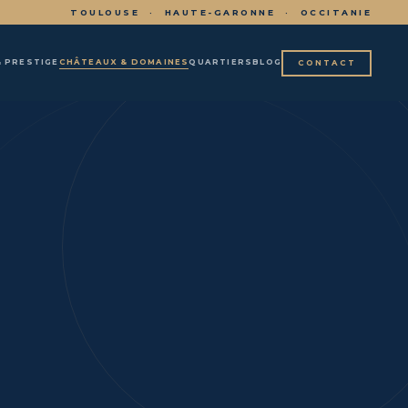
TOULOUSE · HAUTE-GARONNE · OCCITANIE
CHÂTEAUX & DOMAINES
& PRESTIGE
QUARTIERS
BLOG
CONTACT