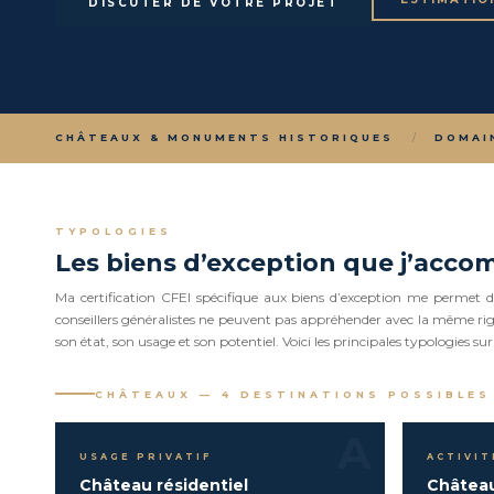
DISCUTER DE VOTRE PROJET
CHÂTEAUX & MONUMENTS HISTORIQUES
/
DOMAI
TYPOLOGIES
Les biens d’exception que j’acc
Ma certification CFEI spécifique aux biens d’exception me permet d’
conseillers généralistes ne peuvent pas appréhender avec la même ri
son état, son usage et son potentiel. Voici les principales typologies sur 
CHÂTEAUX — 4 DESTINATIONS POSSIBLES
A
USAGE PRIVATIF
ACTIVIT
Château résidentiel
Château