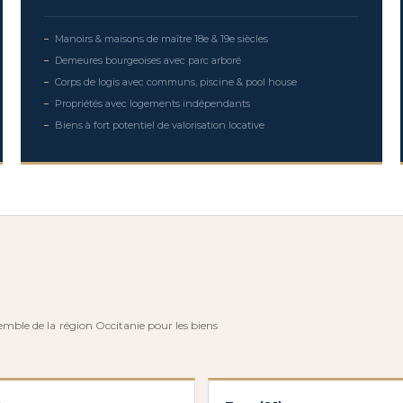
Manoirs & maisons de maître 18e & 19e siècles
Demeures bourgeoises avec parc arboré
Corps de logis avec communs, piscine & pool house
Propriétés avec logements indépendants
Biens à fort potentiel de valorisation locative
semble de la région Occitanie pour les biens