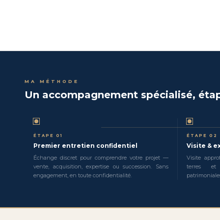
MA MÉTHODE
Un accompagnement spécialisé, étap
ÉTAPE 01
ÉTAPE 02
Premier entretien confidentiel
Visite & e
Échange discret pour comprendre votre projet —
Visite appr
vente, acquisition, expertise ou succession. Sans
terres et
engagement, en toute confidentialité.
patrimoniales