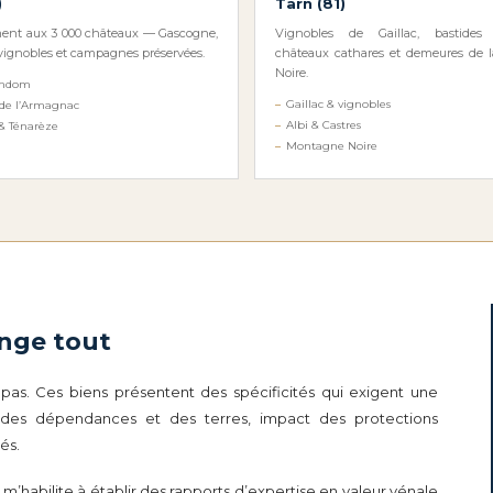
)
Tarn (81)
ent aux 3 000 châteaux — Gascogne,
Vignobles de Gaillac, bastides 
ignobles et campagnes préservées.
châteaux cathares et demeures de 
Noire.
ondom
Gaillac & vignobles
 de l’Armagnac
Albi & Castres
 Ténarèze
Montagne Noire
ange tout
pas. Ces biens présentent des spécificités qui exigent une
r des dépendances et des terres, impact des protections
és.
m’habilite à établir des rapports d’expertise en valeur vénale