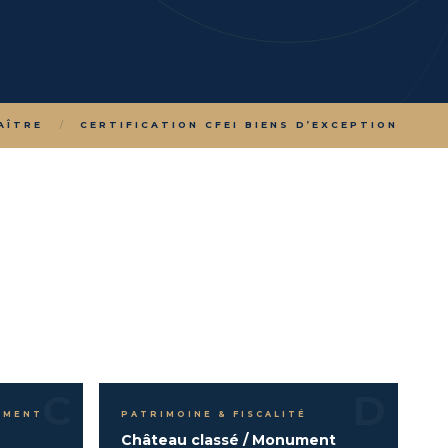
AÎTRE
/
CERTIFICATION CFEI BIENS D’EXCEPTION
C
D
EMENT
PATRIMOINE & FISCALITÉ
Château classé / Monument