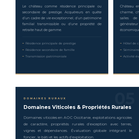
Le château comme résidence principale ou
Château en
secondaire de prestige. Acquéreurs en quête
charme, ch
d’un cadre de vie exceptionnel, d’un patrimoine
salles de
familial transmissible ou d’une propriété de
générate
retraite haut de gamme.
économique 
Résidence principale de prestige
Hôtel de 
Résidence secondaire de famille
Séminaire
Transmission patrimoniale
Activité 
05
DOMAINES RURAUX
Domaines Viticoles & Propriétés Rurales
Domaines viticoles en AOC Occitanie, exploitations agricoles
de caractère, propriétés rurales d’exception avec terres,
vignes et dépendances. Évaluation globale intégrant le
foncier, le bâti et les actifs d’exploitation.