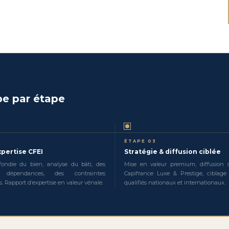
e par étape
ÉTAPE 03
xpertise CFEI
Stratégie & diffusion ciblée
ofondie du bien, analyse du bâti, des
Mise en valeur premium, diffusion s
 dépendances, des contraintes
Capifrance Luxe & Prestige, ciblage
. Rapport d’expertise en valeur vénale.
qualifiés nationaux et internationaux.