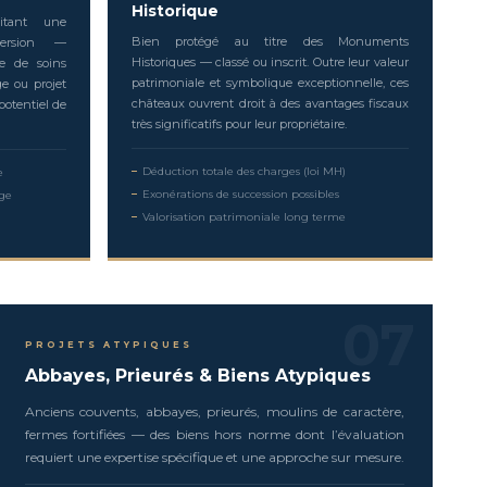
Historique
itant une
Bien protégé au titre des Monuments
version —
Historiques — classé ou inscrit. Outre leur valeur
ce de soins
patrimoniale et symbolique exceptionnelle, ces
e ou projet
châteaux ouvrent droit à des avantages fiscaux
 potentiel de
très significatifs pour leur propriétaire.
Déduction totale des charges (loi MH)
e
Exonérations de succession possibles
ige
Valorisation patrimoniale long terme
07
PROJETS ATYPIQUES
Abbayes, Prieurés & Biens Atypiques
Anciens couvents, abbayes, prieurés, moulins de caractère,
fermes fortifiées — des biens hors norme dont l’évaluation
requiert une expertise spécifique et une approche sur mesure.