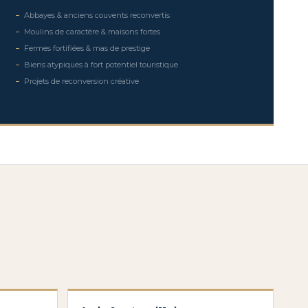
Abbayes & anciens couvents reconvertis
Moulins de caractère & maisons fortes
Fermes fortifiées & mas de prestige
Biens atypiques à fort potentiel touristique
Projets de reconversion créative