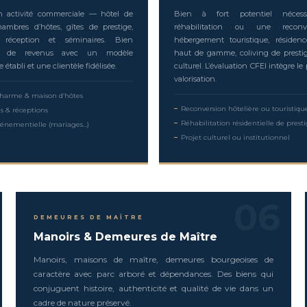
 activité commerciale — hôtel de
Bien à fort potentiel nécess
ambres d’hôtes, gîtes de prestige,
réhabilitation ou une recon
 réception et séminaires. Bien
hébergement touristique, résiden
ur de revenus avec un modèle
haut de gamme, coliving de prestig
établi et une clientèle fidélisée.
culturel. L’évaluation CFEI intègre le
valorisation.
charme & maison d’hôtes
Reconversion hôtelière ou touristiqu
s & réceptions
Réhabilitation résidentielle de prest
événementielle (mariages…)
Projet culturel ou institutionnel
06
DEMEURES DE MAÎTRE
Manoirs & Demeures de Maître
Manoirs, maisons de maître, demeures bourgeoises de
caractère avec parc arboré et dépendances. Des biens qui
conjuguent histoire, authenticité et qualité de vie dans un
cadre de nature préservé.