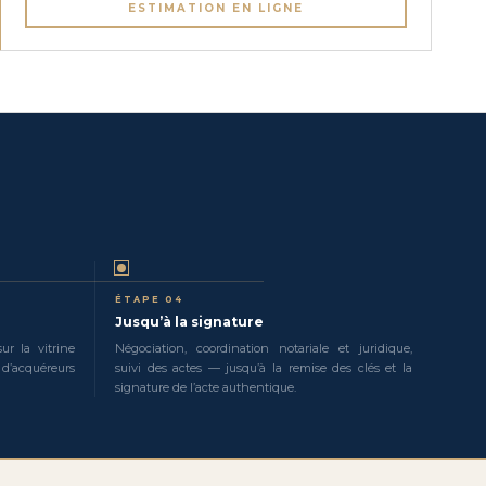
ESTIMATION EN LIGNE
ÉTAPE 04
Jusqu’à la signature
ur la vitrine
Négociation, coordination notariale et juridique,
 d’acquéreurs
suivi des actes — jusqu’à la remise des clés et la
signature de l’acte authentique.