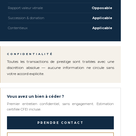
Rapport valeur vénale
Opposable
Succession & donation
Applicable
Contentieux
Applicable
CONFIDENTIALITÉ
Toutes les transactions de prestige sont traitées avec une
discrétion absolue — aucune information ne circule sans
votre accord explicite.
Vous avez un bien à céder ?
Premier entretien confidentiel, sans engagement. Estimation
certifiée CFEI incluse.
PRENDRE CONTACT