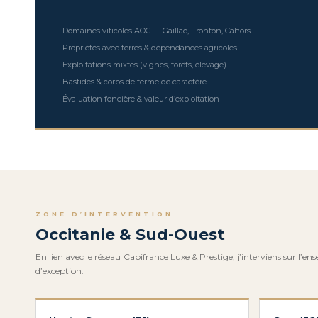
Domaines viticoles AOC — Gaillac, Fronton, Cahors
Propriétés avec terres & dépendances agricoles
Exploitations mixtes (vignes, forêts, élevage)
Bastides & corps de ferme de caractère
Évaluation foncière & valeur d’exploitation
ZONE D’INTERVENTION
Occitanie & Sud-Ouest
En lien avec le réseau Capifrance Luxe & Prestige, j’interviens sur l’en
d’exception.