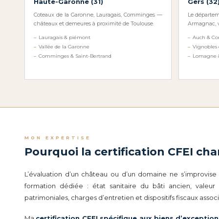
Haute-Garonne (31)
Gers (32
Coteaux de la Garonne, Lauragais, Comminges —
Le départem
châteaux et demeures à proximité de Toulouse.
Armagnac, v
Lauragais & piémont
Auch & C
Vallée de la Garonne
Vignobles
Comminges & Saint-Bertrand
Lomagne &
MON EXPERTISE
Pourquoi la certification CFEI ch
L’évaluation d’un château ou d’un domaine ne s’improvise 
formation dédiée : état sanitaire du bâti ancien, valeu
patrimoniales, charges d’entretien et dispositifs fiscaux associ
Ma
certification CFEI spécifique aux biens d’exception