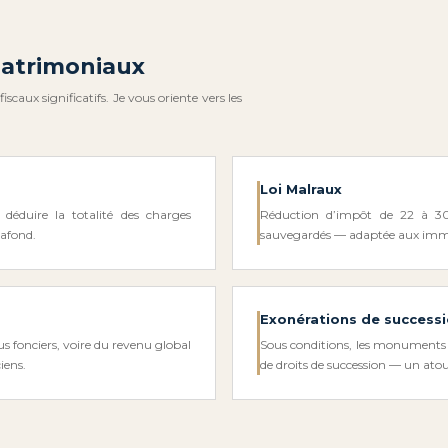
patrimoniaux
scaux significatifs. Je vous oriente vers les
Loi Malraux
déduire la totalité des charges
Réduction d’impôt de 22 à 30 
lafond.
sauvegardés — adaptée aux immeu
Exonérations de success
us fonciers, voire du revenu global
Sous conditions, les monuments h
iens.
de droits de succession — un ato