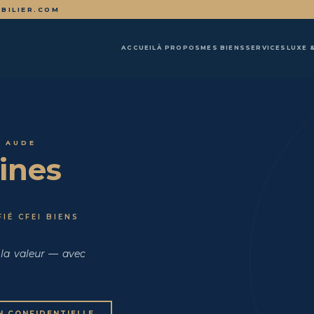
BILIER.COM
ACCUEIL
À PROPOS
MES BIENS
SERVICES
LUXE 
· AUDE
ines
IÉ CFEI BIENS
 la valeur — avec
N CONFIDENTIELLE