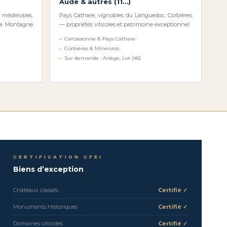
Aude & autres (11…)
médiévales,
Pays Cathare, vignobles du Languedoc, Corbières
la Montagne
— propriétés viticoles et patrimoine exceptionnel.
Carcassonne & Pays Cathare
Corbières & Minervois
Sur demande : Ariège, Lot (46)
CERTIFICATION CFEI
Biens d’exception
Châteaux classés
Certifié ✓
Monuments Historiques
Certifié ✓
Domaines viticoles
Certifié ✓