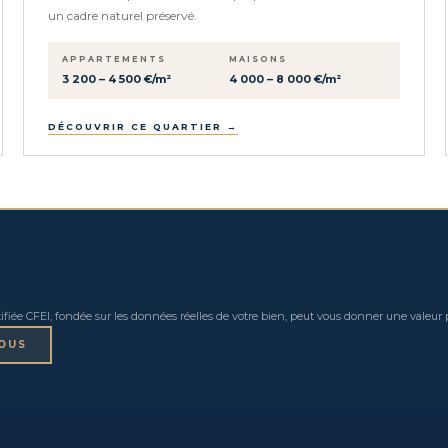
un cadre naturel préservé.
APPARTEMENTS
MAISONS
3 200 – 4 500 €/m²
4 000 – 8 000 €/m²
DÉCOUVRIR CE QUARTIER →
fiée CFEI, fondée sur les données réelles de votre bien, peut vous donner une valeur 
OUS