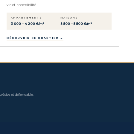
vie et accessibilité.
APPARTEMENTS
MAISONS
3 000 – 4 200 €/m²
3 500 – 5 500 €/m²
DÉCOUVRIR CE QUARTIER →
précise et défendable.