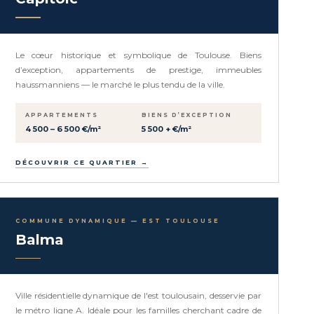
Le cœur historique et symbolique de Toulouse. Biens
d’exception, appartements de prestige, immeubles
haussmanniens — le marché le plus tendu de la ville.
APPARTEMENTS
BIENS D’EXCEPTION
4 500 – 6 500 €/m²
5 500 + €/m²
DÉCOUVRIR CE QUARTIER →
COMMUNE DYNAMIQUE — EST TOULOUSE
Balma
Ville résidentielle dynamique de l'est toulousain, desservie par
le métro ligne A. Idéale pour les familles cherchant cadre de