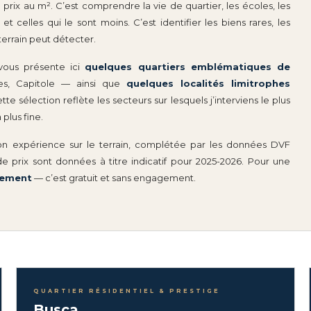
 prix au m². C’est comprendre la vie de quartier, les écoles, les
 celles qui le sont moins. C’est identifier les biens rares, les
terrain peut détecter.
vous présente ici
quelques quartiers emblématiques de
es, Capitole — ainsi que
quelques localités limitrophes
e sélection reflète les secteurs sur lesquels j’interviens le plus
plus fine.
on expérience sur le terrain, complétée par les données DVF
 de prix sont données à titre indicatif pour 2025-2026. Pour une
tement
— c’est gratuit et sans engagement.
QUARTIER RÉSIDENTIEL & PRESTIGE
Busca