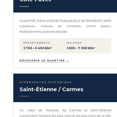
Le quartier le plus prisé de Toulouse pour les familles et cadres
supérieurs. Maisons de caractère, calme absolu,
établissements scolaires réputés.
APPARTEMENTS
MAISONS
3 700 – 5 400 €/m²
5 500 – 7 000 €/m²
DÉCOUVRIR CE QUARTIER →
HYPERCENTRE HISTORIQUE
Saint-Étienne / Carmes
Au cœur de Toulouse, les Carmes et Saint-Étienne
concentrent les biens les plus rares et les plus chers de la ville.