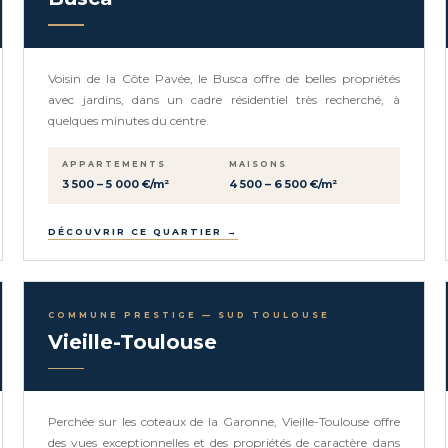
Voisin de la Côte Pavée, le Busca offre de belles propriétés
avec jardins, dans un cadre résidentiel très recherché, à
quelques minutes du centre.
APPARTEMENTS
MAISONS
3 500 – 5 000 €/m²
4 500 – 6 500 €/m²
DÉCOUVRIR CE QUARTIER →
COMMUNE PRESTIGE — SUD TOULOUSE
Vieille-Toulouse
Perchée sur les coteaux de la Garonne, Vieille-Toulouse offre
des vues exceptionnelles et des propriétés de caractère dans