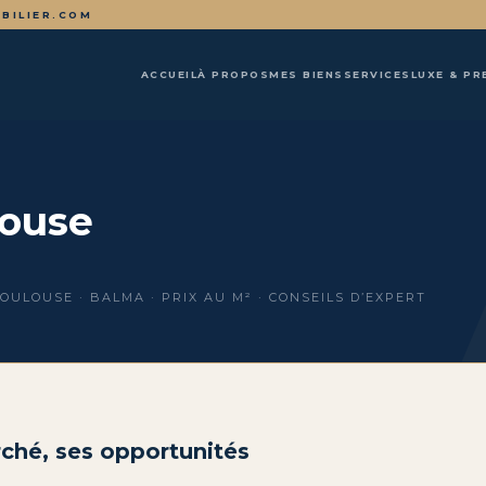
BILIER.COM
ACCUEIL
À PROPOS
MES BIENS
SERVICES
LUXE & PR
ouse
TOULOUSE · BALMA · PRIX AU M² · CONSEILS D’EXPERT
ché, ses opportunités