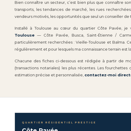
Bien connaître un secteur, c’est bien plus que connaître son
transports, les tendances de marché, les rues recherchées et
vendeurs motivés, les opportunités que seul un conseiller de 
Installé à Toulouse au cœur du quartier Côte Pavée, je 
Toulouse
— Côte Pavée, Busca, Saint-Étienne / Carm
particulièrement recherchées : Vieille-Toulouse et Balma. Cett
régulièrement et pour lesquels ma connaissance terrain est la 
Chacune des fiches ci-dessous est rédigée à partir de m
(transactions notariales) les plus récentes. Les fourchettes
estimation précise et personnalisée,
contactez-moi direc
QUARTIER RÉSIDENTIEL PRESTIGE
Côte Pavée