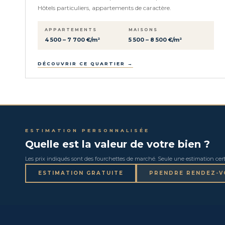
Hôtels particuliers, appartements de caractère.
APPARTEMENTS
MAISONS
4 500 – 7 700 €/m²
5 500 – 8 500 €/m²
DÉCOUVRIR CE QUARTIER →
ESTIMATION PERSONNALISÉE
Quelle est la valeur de votre bien ?
Les prix indiqués sont des fourchettes de marché. Seule une estimation certi
ESTIMATION GRATUITE
PRENDRE RENDEZ-V