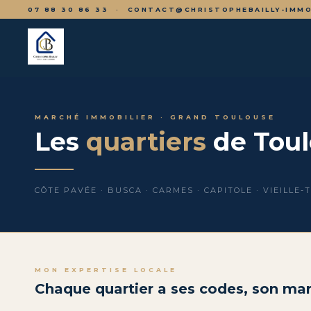
07 88 30 86 33 ·
CONTACT@CHRISTOPHEBAILLY-IMMO
MARCHÉ IMMOBILIER · GRAND TOULOUSE
Les
quartiers
de Toul
CÔTE PAVÉE · BUSCA · CARMES · CAPITOLE · VIEILLE-
MON EXPERTISE LOCALE
Chaque quartier a ses codes, son mar