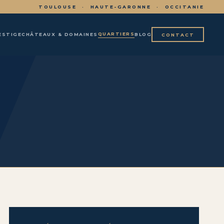
TOULOUSE · HAUTE-GARONNE · OCCITANIE
QUARTIERS
ESTIGE
CHÂTEAUX & DOMAINES
BLOG
CONTACT