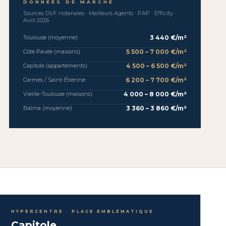
DONNÉES DE MARCHÉ
Sources DVF notariales · Meilleurs Agents · PAP · Efficity ·
Avril 2026
3 440 €/m²
Toulouse (moyenne)
5 500 – 7 000 €/m²
Côte Pavée (maisons)
4 500 – 6 500 €/m²
Capitole (appartements)
6 200 – 7 700 €/m²
Carmes / Saint-Étienne
4 000 – 8 000 €/m²
Vieille-Toulouse (maisons)
3 360 – 3 860 €/m²
Balma (moyenne)
HYPERCENTRE · PLACE EMBLÉMATIQUE
Capitole