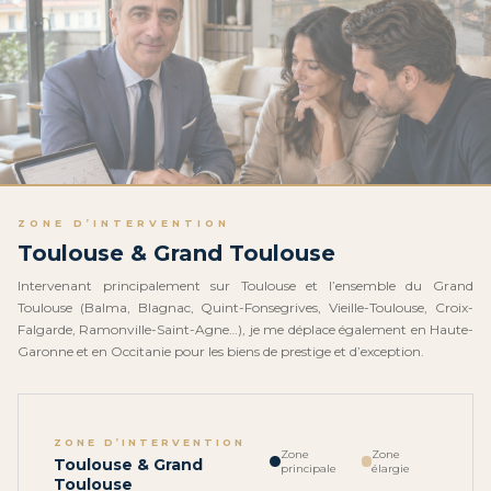
“Une approche humaine, une
ZONE D’INTERVENTION
compréhension fine de vos besoins,
Toulouse & Grand Toulouse
dans le respect de votre confidentialité.”
CHRISTOPHE BAILLY · CAPIFRANCE LUXE & PRESTIGE ·
Intervenant principalement sur Toulouse et l’ensemble du Grand
CERTIFIÉ CFEI
Toulouse (Balma, Blagnac, Quint-Fonsegrives, Vieille-Toulouse, Croix-
Falgarde, Ramonville-Saint-Agne…), je me déplace également en Haute-
Garonne et en Occitanie pour les biens de prestige et d’exception.
ZONE D’INTERVENTION
Zone
Zone
Toulouse & Grand
principale
élargie
Toulouse