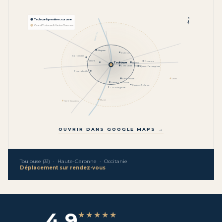
N
Toulouse & première couronne
Grand Toulouse & Haute-Garonne
Garonne
Blagnac
L'Union
Colomiers
Lardenne
Flourens
Toulouse
Balma
Côte Pavée · Busca
Quint-Fonsegrives
Tournefeuille
Ramonville
Revel
Vieille-Toulouse
Castanet-Tolosan
Croix-Falgarde
Muret
Saint-Gaudens
OUVRIR DANS GOOGLE MAPS →
Toulouse (31) · Haute-Garonne · Occitanie
Déplacement sur rendez-vous
4,9
★★★★★