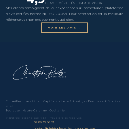
16 AVIS VÉRIFIÉS · IMMODVISOR
Mes clients témoignent de leur expérience sur Immodvisor, plateforme
d’avis certifiés norme NF ISO 20488. Leur satisfaction est la meilleure
référence de mon engagement quotidien.
VOIR LES AVIS →
Conseiller Immobilier · Capifrance Luxe & Prestige · Double certification
CFEI
Toulouse · Haute-Garonne · Occitanie
© 2025 Christophe Bailly EI — Tous droits réservés
07 88 30 86 33
contact@christophebailly-immobilier.com