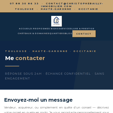
07 88 30 86 33 ·
CONTACT@CHRISTOPHEBAILLY-
IMMOBILIER.COM
TOULOUSE · HAUTE-GARONNE · OCCITANIE
ACCUEIL
À PROPOS
MES BIENS
SERVICES
LUXE & PRESTIGE
CHÂTEAUX & DOMAINES
QUARTIERS
BLOG
CONTACT
TOULOUSE · HAUTE-GARONNE · OCCITANIE
Me
contacter
RÉPONSE SOUS 24H · ÉCHANGE CONFIDENTIEL · SANS
ENGAGEMENT
Envoyez-moi un message
Vendeur, acquéreur, ou simplement en quête d’un conseil — décrivez
votre projet en quelques mots. Je vous recontacte personnellement sous