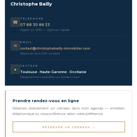
Christophe Bailly
TÉLÉPHONE
☎
07 88 30 86 33
Appel ou SMS — réponse rapide
EMAIL
✉
contact@christophebailly-immobilier.com
Réponse sous 24h ouvrées
SECTEUR
●
Toulouse · Haute-Garonne · Occitanie
Déplacement possible sur rendez-vous
Prendre rendez-vous en ligne
Réservez directement un créneau dans mon agenda — entretien
téléphonique ou visioconférence, selon votre préférence.
RÉSERVER UN CRÉNEAU →